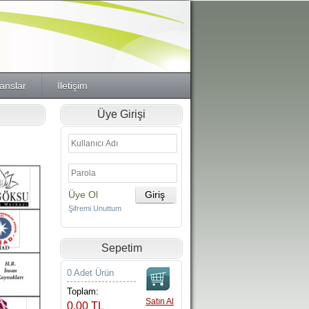
anslar
İletişim
Üye Girişi
Üye Ol
Şifremi Unuttum
Sepetim
0 Adet Ürün
Toplam:
Satın Al
0,00 TL