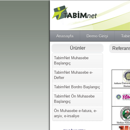
Anasayfa
Demo Girişi
Tab
Ürünler
Referans
TabimNet Muhasebe
Başlangıç
TabimNet Muhasebe e-
Defter
TabimNet Bordro Başlangıç
TabimNet Ön Muhasebe
Başlangıç
Ön Muhasebe e-fatura, e-
arşiv, e-irsaliye